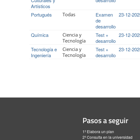
Culturales y
desarrollo
Artísticos
Portugués
Todas
Examen
23-12-202
de
desarrollo
Química
Ciencia y
Test +
23-12-202
Tecnología
desarrollo
Tecnología e
Ciencia y
Test +
23-12-202
Ingeniería
Tecnología
desarrollo
Pasos a seguir
1º Elabora un plan
2º Consulta en la universidad