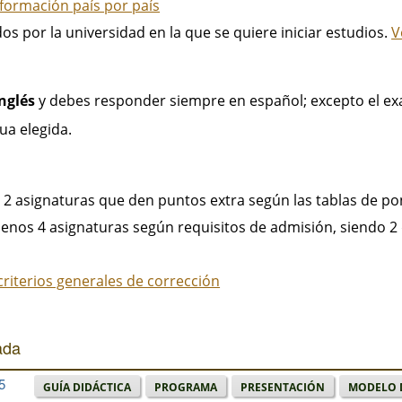
nformación país por país
os por la universidad en la que se quiere iniciar estudios.
V
inglés
y debes responder siempre en español; excepto el e
ua elegida.
ir 2 asignaturas que den puntos extra según las tablas de p
 menos 4 asignaturas según requisitos de admisión, siendo 2 d
criterios generales de corrección
ada
5
Guía didáctica
Programa
Presentación
Modelo 