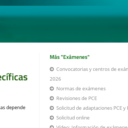
Más "Exámenes"
Convocatorias y centros de ex
cíficas
2026
Normas de exámenes
Revisiones de PCE
uras depende
Solicitud de adaptaciones PCE y
Solicitud online
Vídeo: Información de exámene