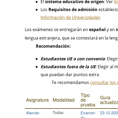
El
sistema educativo de origen
: Ver
I
Los
Requisitos de admisión
establecid
Información de Universidades
Los exámenes se entregarán en
español
y en
lengua extranjera, que se contestará en la leng
Recomendación:
Estudiantes UE o con convenio
: Eleg
Estudiantes fuera de la UE
: Elegir al
que puedan dar puntos extra
Te recomendamos
consultar los 
Tipo
Guía
Asignatura
Modalidad
de
actualiz
prueba
Alemán
Todas
Examen
23-12-202
de