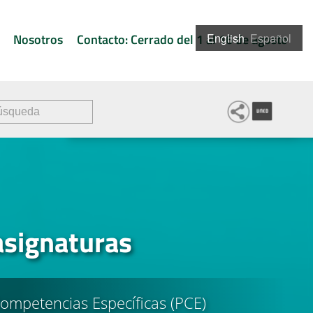
Nosotros
Contacto: Cerrado del 1 al 16 de agosto
English
Español
asignaturas
ompetencias Específicas (PCE)