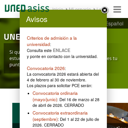
Inicio
Mi espacio
Login
Avisos
English
Español
UNEDasiss
Criterios de admisión a la
universidad
:
ENLACE
Consulta este
Si quieres iniciar el proceso de solicitud para
y ponte en contacto con la universidad.
estudiar en una universidad española... ¡este es tu
punto de partida!
Convocatoria 2026
:
La convocatoria 2026 estará abierta del
4 de febrero al 30 de noviembre.
Los plazos para solicitar PCE serán:
Convocatoria ordinaria
(mayo/junio)
: Del 16 de marzo al 28
de abril de 2026. CERRADO
Convocatoria extraordinaria
(septiembre)
: Del 1 al 22 de julio de
2026. CERRADO