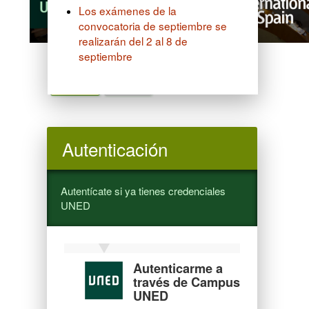
Los exámenes de la
convocatoria de septiembre se
realizarán del 2 al 8 de
septiembre
Idioma / language
Español
English
Autenticación
Autentícate si ya tienes credenciales
UNED
Autenticarme a
través de Campus
UNED