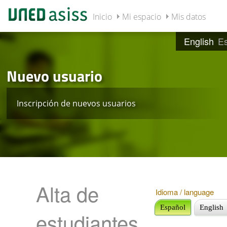
Inicio
Mi espacio
Mis datos
English
E
Nuevo usuario
Inscripción de nuevos usuarios
Alta de
Idioma / language
Español
English
estudiantes